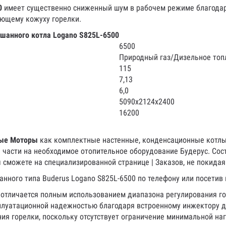
00
имеет существенно сниженный шум в рабочем режиме благодар
ющему кожуху горелки.
шанного котла Logano S825L-6500
6500
Природный газ/Дизельное топ
115
7,13
6,0
5090х2124х2400
16200
ые Моторы
как комплектные настенные, конденсационные котлы,
 части на необходимое отопительное оборудование Будерус. Сос
 сможете на специализированной странице | Заказов, не покидая
анного типа Buderus Logano S825L-6500 по телефону или посетив
отличается полным использованием диапазона регулирования гор
сплуатационной надежностью благодаря встроенному инжектору 
я горелки, поскольку отсутствует ограничение минимальной наг