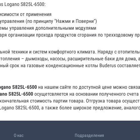
s Logano S825L-6500:
исимости от применения
управления (по принципу "Нажми и Поверни")
темы управления дополнительными модулями
ря организации прохода продуктов сгорания по трехходовому пр
ьной техники и систем комфортного климата. Наряду с отопитель
опления – дымоходы, насосы, расширительные баки для дома, а
ный срок на газовые конденсационные котлы Buderus составляет
ogano S825L-6500
на нашем сайте по доступной цене можно связа
ano S825L-6500
осущетсвляется на основании полученного счета 
ончательная стоимость партии товара. Отгрузка товара осущест
Logano S825L-6500, а также более широкое предложение, аналог
О нас
Подразделения