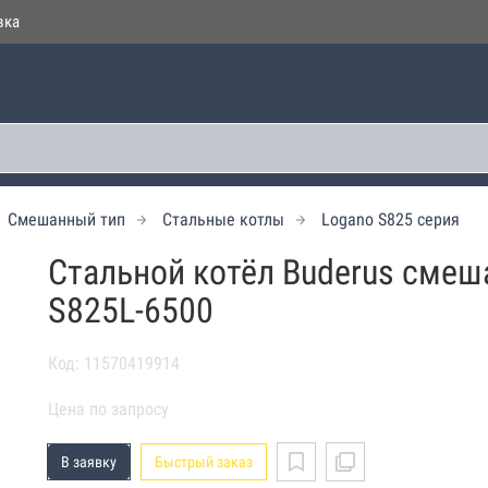
вка
Смешанный тип
Cтальные котлы
Logano S825 серия
Cтальной котёл Buderus смеш
S825L-6500
Код: 11570419914
Цена по запросу
В заявку
Быстрый заказ