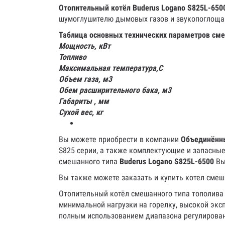
Отопительный котёл Buderus Logano S825L-65
шумоглушителю дымовых газов и звукопоглоща
Таблица основных технических параметров сме
Мощность, кВт
Топливо
Максимальная температура,С
Объем газа, м3
Обем расширительного бака, м3
Габариты , мм
Сухой вес, кг
Вы можете приобрести в компании
Объединённ
S825 серии, а также комплектующие и запасные
смешанного типа
Buderus
Logano S825L-6500
Вы
Вы также можете заказать и купить котел смеш
Отопительный котёл смешанного типа тополива 
минимальной нагрузки на горелку, высокой эк
полным использованием диапазона регулировани