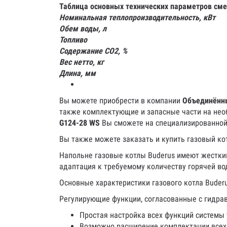
Таблица основных технических параметров сме
Номинальная теплопроизводительность, кВт
Обем воды, л
Топливо
Содержание СО2, %
Вес нетто, кг
Длина, мм
Вы можете приобрести в компании
Объединённ
также комплектующие и запасные части на нео
G124-28 WS
Вы сможете на специализированной 
Вы также можете заказать и купить газовый ко
Напольне газовые котлы Buderus имеют жесткий
адаптация к требуемому количеству горячей в
Основные характеристики газового котла Buderu
Регулирующие функции, согласованные с гидра
Простая настройка всех функций системы 
Возможно расширение комплектации всех