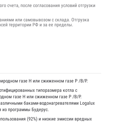
го счета, после согласования условий отгрузки
аниями или самовывозом с склада. Отгрузка
сей территории РФ и за ее пределы.
иродном газе H или сжиженном газе P /B/P.
ртифицированных типоразмера котла с
дном газе H или сжиженном газе P /B/P.
 различными баками-водонагревателями Logalux
я из программы Будерус.
пользования (92%) и низкие эмиссии вредных