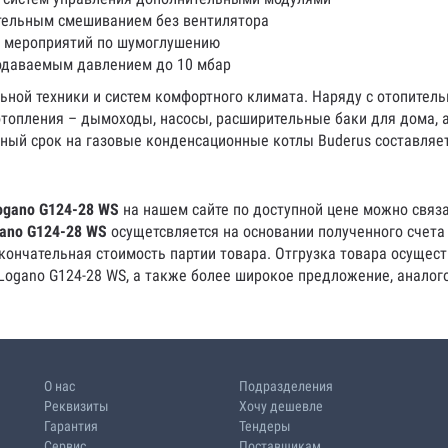
ительным смешиванием без вентилятора
 мероприятий по шумоглушению
подаваемым давлением до 10 мбар
ьной техники и систем комфортного климата. Наряду с отопитель
опления – дымоходы, насосы, расширительные баки для дома, а
ный срок на газовые конденсационные котлы Buderus составляет
ogano G124-28 WS
на нашем сайте по доступной цене можно связа
ano G124-28 WS
осущетсвляется на основании полученного счета 
ончательная стоимость партии товара. Отгрузка товара осущест
Logano G124-28 WS, а также более широкое предложение, аналог
О нас
Подразделения
Реквизиты
Хочу дешевле
Гарантия
Тендеры
Сервис
Поставщикам