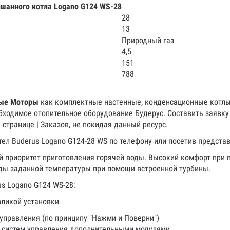
шанного котла Logano G124 WS-28
28
13
Природный газ
4,5
151
788
ые Моторы
как комплектные настенные, конденсационные котлы, 
бходимое отопительное оборудование Будерус. Составить заявк
странице | Заказов, не покидая данный ресурс.
тел Buderus Logano G124-28 WS по телефону или посетив предста
 приоритет приготовления горячей воды. Высокий комфорт при 
оды заданной температуры при помощи встроенной турбины.
s Logano G124 WS-28:
вликой установки
управления (по принципу "Нажми и Поверни")
 систем управления дополнительными модулями