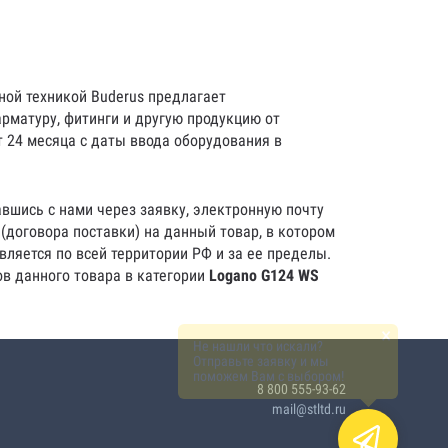
ной техникой Buderus предлагает
рматуру, фитинги и другую продукцию от
 24 месяца с даты ввода оборудования в
вшись с нами через заявку, электронную почту
(договора поставки) на данный товар, в котором
вляется по всей территории РФ и за ее пределы.
ов данного товара в категории
Logano G124 WS
×
Не нашли что искали?
Отправьте заявку и мы
поможем Вам с выбором!
8 800 555-93-62
mail@stltd.ru