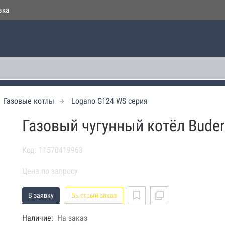
вка
Газовые котлы
Logano G124 WS серия
Газовый чугунный котёл Bude
Код: 11570419963
Цена по запросу
В заявку
Быстрый заказ
Наличие:
На заказ