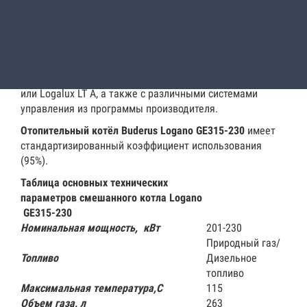
Отопительный котел работает на дизельном топливе EL
по DIN 51 603, на природном, сжиженном газе, рапсовом
масле и биохимическом газе. Котел работает со всеми
дизельными и газовыми вентиляторными горелками по
DIN EN 267 или DIN EN 676 или со знаком CE.
Комбинируется с баками-водонагревателями Logalux SU
или Logalux LT A, а также с различными системами
управления из программы производителя.
Отопительный котёл Buderus Logano GE315-230
имеет
стандартизированный коэффициент использования
(95%).
Таблица основных технических
параметров смешанного котла Logano
GE315-230
Номинальная мощность, кВт
201-230
Природный газ/
Топливо
Дизельное
топливо
Максимальная температура,С
115
Объем газа, л
263