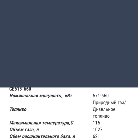
сжиженном газе, рапсовом масле и биохимическом газе.
Котел работает со всеми дизельными и газовыми
вентиляторными горелками по DIN EN 267 или DIN EN
676 или со знаком CE. Комплектуется баками-
водонагревателями Logalux SU или Logalux LT, а также с
различными системами управления Buderus.
Конструкция котла - Thermostream.
Отопительный котёл Buderus Logano GE615-660
имеет
стандартизированный коэффициент использования
(94,5%).
Таблица основных технических
параметров смешанного котла Logano
GE615-660
Номинальная мощность, кВт
571-660
Природный газ/
Топливо
Дизельное
топливо
Максимальная температура,С
115
Объем газа, л
1027
Обем расширительного бака, л
621