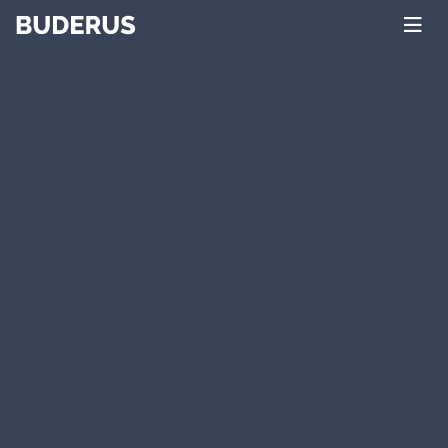
Главная
Каталог
Водонагреватели
LTN/LTH/LTD400-6000 серия
Водонагреватель Buderus