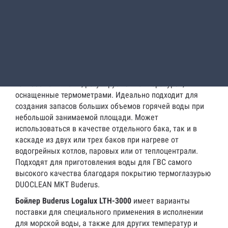
Описание
Водонагреватель Buderus Logalux LTH-3000
представляет собой горизонтальный бак -
водонагреватель (бойлер) с гладкотрубными
теплообменниками, регулируемой температурой,
оснащенные термометрами. Идеально подходит для
создания запасов больших объемов горячей воды при
небольшой занимаемой площади. Может
использоваться в качестве отдельного бака, так и в
каскаде из двух или трех баков при нагреве от
водогрейных котлов, паровых или от теплоцентрали.
Подходят для приготовления воды для ГВС самого
высокого качества благодаря покрытию термоглазурью
DUOCLEAN MKT Buderus.
Бойлер Buderus Logalux LTH-3000
имеет варианты
поставки для специального применения в исполнении
для морской воды, а также для других температур и